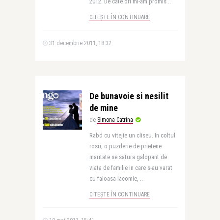
2012. De cate ori mi-am promis ..
CITEȘTE ÎN CONTINUARE
31 decembrie 2011, 18:32
De bunavoie si nesilit
de mine
de
Simona Catrina
Rabd cu vitejie un cliseu. In coltul
rosu, o puzderie de prietene
maritate se satura galopant de
viata de familie in care s-au varat
cu faloasa lacomie, ..
CITEȘTE ÎN CONTINUARE