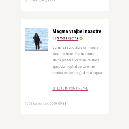
10 mai 2011, 15:41
Magma vrajbei noastre
de
Simona Catrina
Voiam sa scriu altceva in seara
asta, dar intre timp m-a sunat o
amica (aceeasi care imi relatase
episodul nuptial pe care l-am
pierdut de pe blog) si mi-a expus
..
CITEȘTE ÎN CONTINUARE
25 septembrie 2009, 09:34