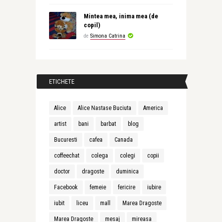
Mintea mea, inima mea (de
copil)
de
Simona Catrina
ETICHETE
Alice
Alice Nastase Buciuta
America
artist
bani
barbat
blog
Bucuresti
cafea
Canada
coffeechat
colega
colegi
copii
doctor
dragoste
duminica
Facebook
femeie
fericire
iubire
iubit
liceu
mall
Marea Dragoste
Marea Dragoste
mesaj
mireasa