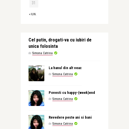
31
« IUN.
Cel putin, drogati-va cu iubiri de
unica folosinta
de
Simona Catrina
La hanul din alt veac
de
Simona Catrina
Povesti cu happy-(week)end
de
Simona Catrina
Revedere peste ani si bani
de
Simona Catrina