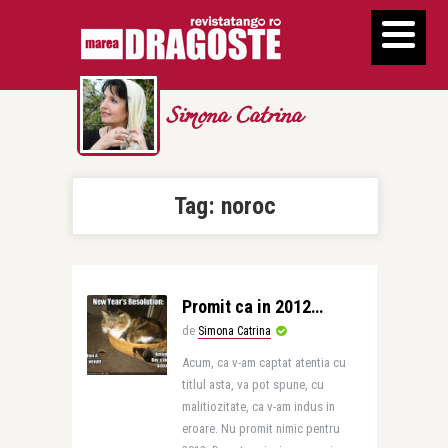
Simona Catrina
Tag:
noroc
Promit ca in 2012…
de
Simona Catrina
Acum, ca v-am captat atentia cu
titlul asta, va pot spune, cu
malitiozitate, ca v-am indus in
eroare. Nu promit nimic pentru