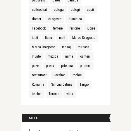
Bucuresti
cafea
Canada
coffeechat
colega
colegi
copii
doctor
dragoste
duminica
Facebook
femeie
fericire
iubire
iubit
liceu
mall
Marea Dragoste
Marea Dragoste
mesaj
mireasa
munte
muzica
nunta
oameni
poze
presa
prietena
prieteni
restaurant
Revelion
rochie
Romania
Simona Catrina
Tango
telefon
Toronto
viata
META