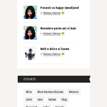
Povesti cu happy-(week)end
de
Simona Catrina
Revedere peste ani si bani
de
Simona Catrina
Mult e dulce si luxata
de
Simona Catrina
ETICHETE
Alice
Alice Nastase Buciuta
America
artist
bani
barbat
blog