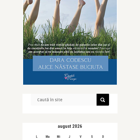
august 2026
L
Ma
Mi
J
V
S
D