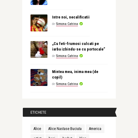
Intre noi, necalificatii
de
Simona Catrina
„Cu feti-frumosi culcati pe
iarba izbindu-se cu portocale”
de
Simona Catrina
Mintea mea, inima mea (de
copil)
de
Simona Catrina
ETICHETE
Alice
Alice Nastase Buciuta
America