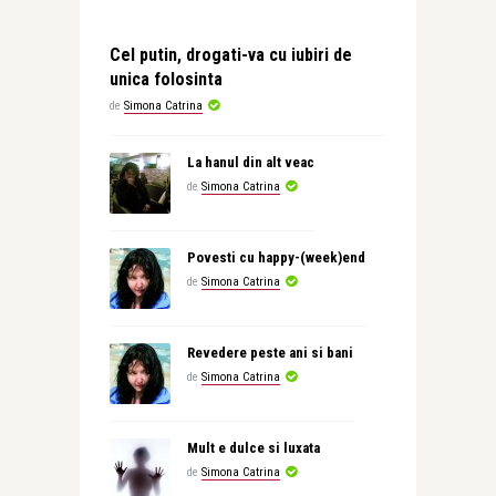
Cel putin, drogati-va cu iubiri de
unica folosinta
de
Simona Catrina
La hanul din alt veac
de
Simona Catrina
Povesti cu happy-(week)end
de
Simona Catrina
Revedere peste ani si bani
de
Simona Catrina
Mult e dulce si luxata
de
Simona Catrina