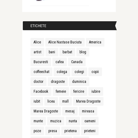
ETICHETE
Alice
Alice Nastase Buciuta
America
artist
bani
barbat
blog
Bucuresti
cafea
Canada
coffeechat
colega
colegi
copii
doctor
dragoste
duminica
Facebook
femeie
fericire
iubire
iubit
liceu
mall
Marea Dragoste
Marea Dragoste
mesaj
mireasa
munte
muzica
nunta
oameni
poze
presa
prietena
prieteni