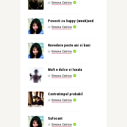
de
Simona Catrina
Povesti cu happy-(week)end
de
Simona Catrina
Revedere peste ani si bani
de
Simona Catrina
Mult e dulce si luxata
de
Simona Catrina
Contratimpul probabil
de
Simona Catrina
Sufocant
de
Simona Catrina