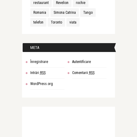
restaurant
Revelion
rochie
Romania
Simona Catrina
Tango
telefon
Toronto
viata
META
Înregistrare
Autentificare
Intrări
RSS
Comentarii
RSS
WordPress.org