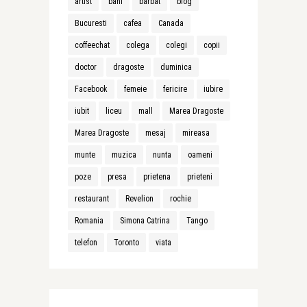
artist
bani
barbat
blog
Bucuresti
cafea
Canada
coffeechat
colega
colegi
copii
doctor
dragoste
duminica
Facebook
femeie
fericire
iubire
iubit
liceu
mall
Marea Dragoste
Marea Dragoste
mesaj
mireasa
munte
muzica
nunta
oameni
poze
presa
prietena
prieteni
restaurant
Revelion
rochie
Romania
Simona Catrina
Tango
telefon
Toronto
viata