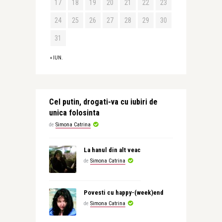
17
18
19
20
21
22
23
24
25
26
27
28
29
30
31
« IUN.
Cel putin, drogati-va cu iubiri de
unica folosinta
de
Simona Catrina
La hanul din alt veac
de
Simona Catrina
Povesti cu happy-(week)end
de
Simona Catrina