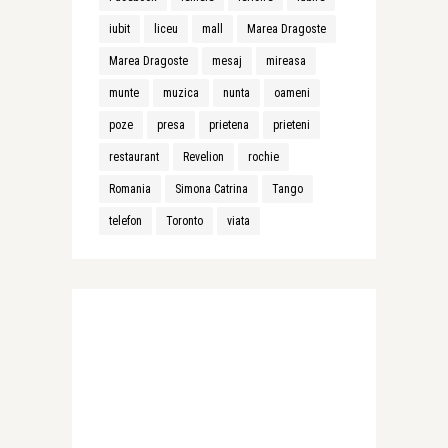
iubit
liceu
mall
Marea Dragoste
Marea Dragoste
mesaj
mireasa
munte
muzica
nunta
oameni
poze
presa
prietena
prieteni
restaurant
Revelion
rochie
Romania
Simona Catrina
Tango
telefon
Toronto
viata