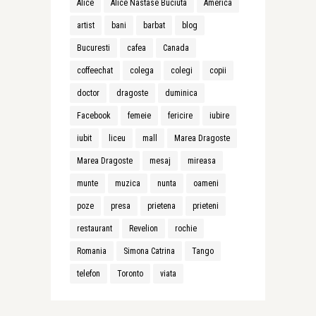
Alice
Alice Nastase Buciuta
America
artist
bani
barbat
blog
Bucuresti
cafea
Canada
coffeechat
colega
colegi
copii
doctor
dragoste
duminica
Facebook
femeie
fericire
iubire
iubit
liceu
mall
Marea Dragoste
Marea Dragoste
mesaj
mireasa
munte
muzica
nunta
oameni
poze
presa
prietena
prieteni
restaurant
Revelion
rochie
Romania
Simona Catrina
Tango
telefon
Toronto
viata