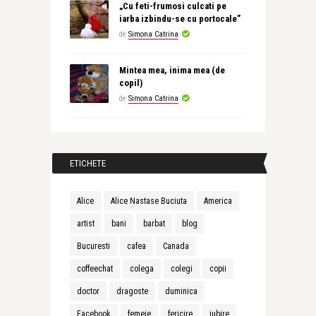
„Cu feti-frumosi culcati pe
iarba izbindu-se cu portocale”
de
Simona Catrina
Mintea mea, inima mea (de
copil)
de
Simona Catrina
ETICHETE
Alice
Alice Nastase Buciuta
America
artist
bani
barbat
blog
Bucuresti
cafea
Canada
coffeechat
colega
colegi
copii
doctor
dragoste
duminica
Facebook
femeie
fericire
iubire