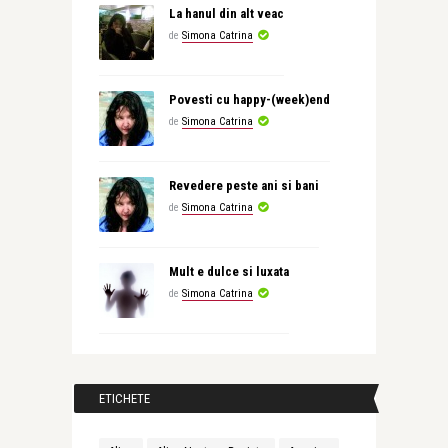
La hanul din alt veac
de
Simona Catrina
Povesti cu happy-(week)end
de
Simona Catrina
Revedere peste ani si bani
de
Simona Catrina
Mult e dulce si luxata
de
Simona Catrina
ETICHETE