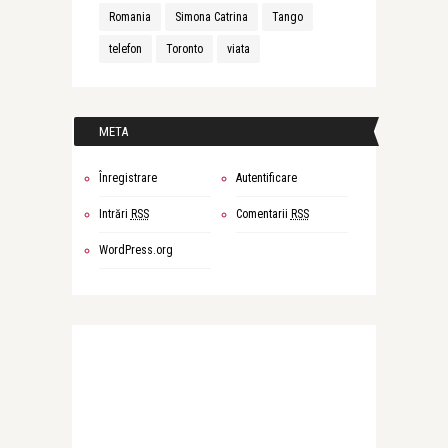
Romania
Simona Catrina
Tango
telefon
Toronto
viata
META
Înregistrare
Autentificare
Intrări
RSS
Comentarii
RSS
WordPress.org