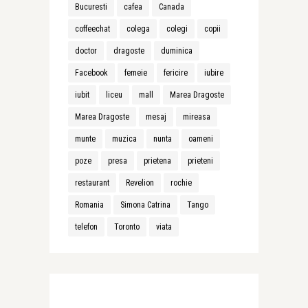
Bucuresti
cafea
Canada
coffeechat
colega
colegi
copii
doctor
dragoste
duminica
Facebook
femeie
fericire
iubire
iubit
liceu
mall
Marea Dragoste
Marea Dragoste
mesaj
mireasa
munte
muzica
nunta
oameni
poze
presa
prietena
prieteni
restaurant
Revelion
rochie
Romania
Simona Catrina
Tango
telefon
Toronto
viata