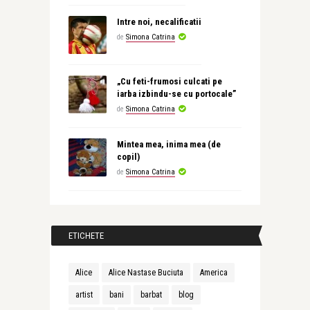
Intre noi, necalificatii
de
Simona Catrina
„Cu feti-frumosi culcati pe
iarba izbindu-se cu portocale”
de
Simona Catrina
Mintea mea, inima mea (de
copil)
de
Simona Catrina
ETICHETE
Alice
Alice Nastase Buciuta
America
artist
bani
barbat
blog