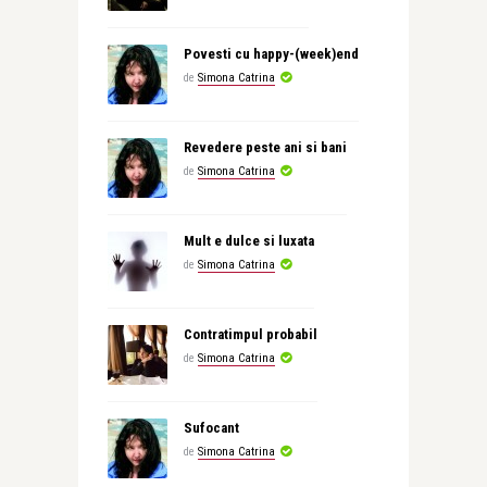
Povesti cu happy-(week)end
de
Simona Catrina
Revedere peste ani si bani
de
Simona Catrina
Mult e dulce si luxata
de
Simona Catrina
Contratimpul probabil
de
Simona Catrina
Sufocant
de
Simona Catrina