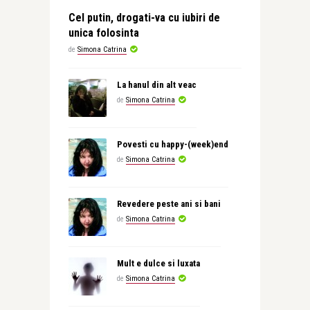
Cel putin, drogati-va cu iubiri de
unica folosinta
de
Simona Catrina
La hanul din alt veac
de
Simona Catrina
Povesti cu happy-(week)end
de
Simona Catrina
Revedere peste ani si bani
de
Simona Catrina
Mult e dulce si luxata
de
Simona Catrina