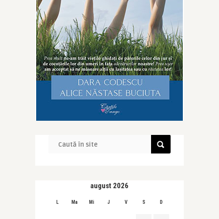
august 2026
L
Ma
Mi
J
V
S
D