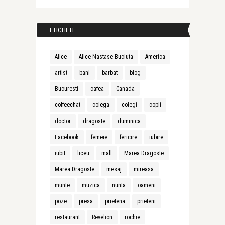
ETICHETE
Alice
Alice Nastase Buciuta
America
artist
bani
barbat
blog
Bucuresti
cafea
Canada
coffeechat
colega
colegi
copii
doctor
dragoste
duminica
Facebook
femeie
fericire
iubire
iubit
liceu
mall
Marea Dragoste
Marea Dragoste
mesaj
mireasa
munte
muzica
nunta
oameni
poze
presa
prietena
prieteni
restaurant
Revelion
rochie