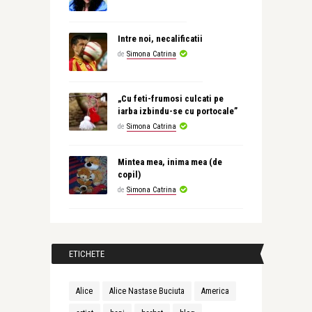
Intre noi, necalificatii
de
Simona Catrina
„Cu feti-frumosi culcati pe
iarba izbindu-se cu portocale”
de
Simona Catrina
Mintea mea, inima mea (de
copil)
de
Simona Catrina
ETICHETE
Alice
Alice Nastase Buciuta
America