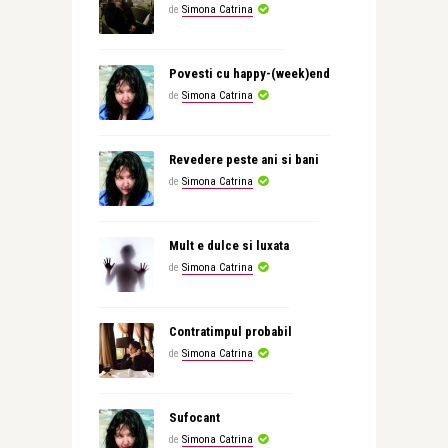
de
Simona Catrina
Povesti cu happy-(week)end
de
Simona Catrina
Revedere peste ani si bani
de
Simona Catrina
Mult e dulce si luxata
de
Simona Catrina
Contratimpul probabil
de
Simona Catrina
Sufocant
de
Simona Catrina