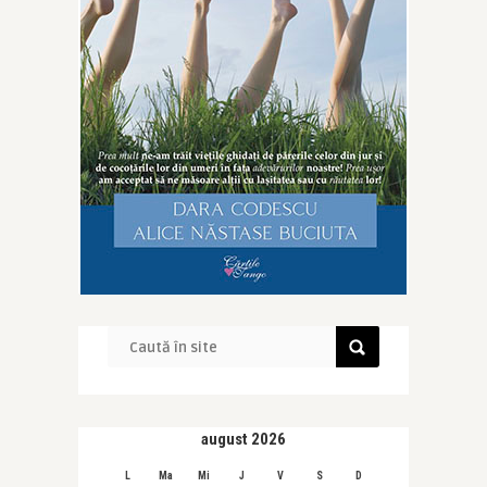
august 2026
L
Ma
Mi
J
V
S
D