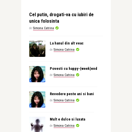
Cel putin, drogati-va cu iubiri de
unica folosinta
de
Simona Catrina
La hanul din alt veac
de
Simona Catrina
Povesti cu happy-(week)end
de
Simona Catrina
Revedere peste ani si bani
de
Simona Catrina
Mult e dulce si luxata
de
Simona Catrina