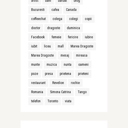
artist
bani
barbat
blog
Bucuresti
cafea
Canada
coffeechat
colega
colegi
copii
doctor
dragoste
duminica
Facebook
femeie
fericire
iubire
iubit
liceu
mall
Marea Dragoste
Marea Dragoste
mesaj
mireasa
munte
muzica
nunta
oameni
poze
presa
prietena
prieteni
restaurant
Revelion
rochie
Romania
Simona Catrina
Tango
telefon
Toronto
viata