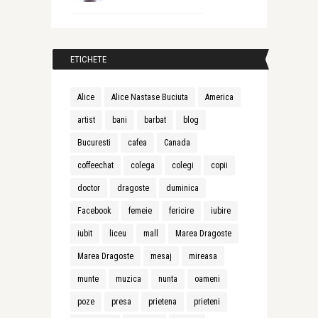
ETICHETE
Alice
Alice Nastase Buciuta
America
artist
bani
barbat
blog
Bucuresti
cafea
Canada
coffeechat
colega
colegi
copii
doctor
dragoste
duminica
Facebook
femeie
fericire
iubire
iubit
liceu
mall
Marea Dragoste
Marea Dragoste
mesaj
mireasa
munte
muzica
nunta
oameni
poze
presa
prietena
prieteni