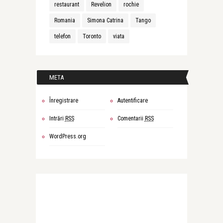
restaurant
Revelion
rochie
Romania
Simona Catrina
Tango
telefon
Toronto
viata
META
Înregistrare
Autentificare
Intrări
RSS
Comentarii
RSS
WordPress.org