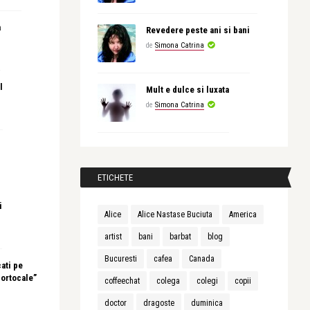
a
Revedere peste ani si bani
de
Simona Catrina
l
Mult e dulce si luxata
de
Simona Catrina
ETICHETE
i
Alice
Alice Nastase Buciuta
America
artist
bani
barbat
blog
Bucuresti
cafea
Canada
ati pe
portocale”
coffeechat
colega
colegi
copii
doctor
dragoste
duminica