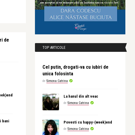
ri de
TOP ARTICOLE
Cel putin, drogati-va cu iubiri de
unica folosinta
de
Simona Catrina
eek)end
La hanul din alt veac
de
Simona Catrina
i bani
Povesti cu happy-(week)end
de
Simona Catrina