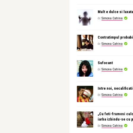
Mult e dulce si luxat
de
Simona Catrina
Contratimpul probabi
de
Simona Catrina
Sufocant
de
Simona Catrina
Intre noi, necalificati
de
Simona Catrina
„Cu feti-frumosi culc
iarba izbindu-se cu 
de
Simona Catrina