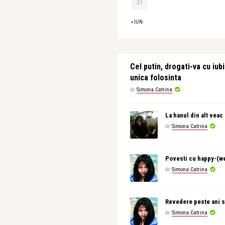
31
« IUN.
Cel putin, drogati-va cu iubi
unica folosinta
de
Simona Catrina
La hanul din alt veac
de
Simona Catrina
Povesti cu happy-(w
de
Simona Catrina
Revedere peste ani s
de
Simona Catrina