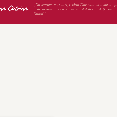
na Catrina
„Nu suntem muritori, e clar. Dar suntem niste zei pr
niste nemuritori care ne-am uitat destinul. (Consta
Noica)“