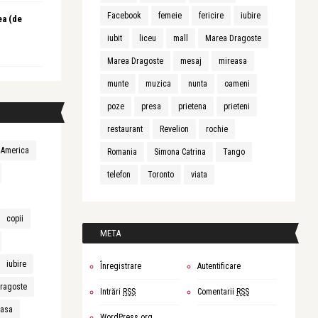
Facebook
femeie
fericire
iubire
ea (de
iubit
liceu
mall
Marea Dragoste
Marea Dragoste
mesaj
mireasa
munte
muzica
nunta
oameni
poze
presa
prietena
prieteni
restaurant
Revelion
rochie
America
Romania
Simona Catrina
Tango
telefon
Toronto
viata
copii
META
iubire
Înregistrare
Autentificare
ragoste
Intrări
RSS
Comentarii
RSS
easa
WordPress.org