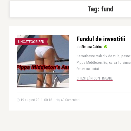
Tag:
fund
Fundul de investitii
UNCATEGORIZED
de
Simona Catrina
Se vorbeste maladiv de mult, peste 
Pippa Middleton. Eu, ca sa fiu since
fatuci mai intai ..
CITEȘTE ÎN CONTINUARE
19 august 2011, 00:18
49 Comentarii