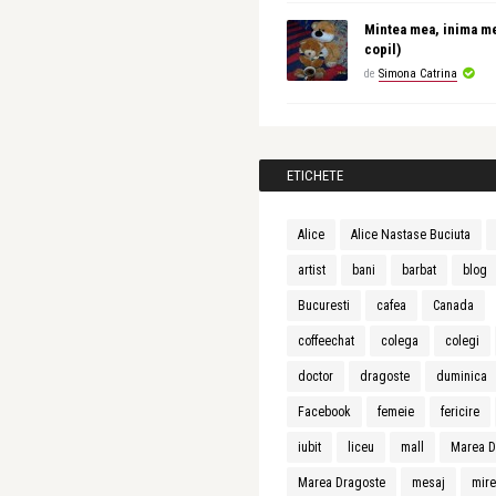
Mintea mea, inima m
copil)
de
Simona Catrina
ETICHETE
Alice
Alice Nastase Buciuta
artist
bani
barbat
blog
Bucuresti
cafea
Canada
coffeechat
colega
colegi
doctor
dragoste
duminica
Facebook
femeie
fericire
iubit
liceu
mall
Marea D
Marea Dragoste
mesaj
mir