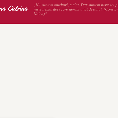
na Catrina
„Nu suntem muritori, e clar. Dar suntem niste zei pr
niste nemuritori care ne-am uitat destinul. (Consta
Noica)“