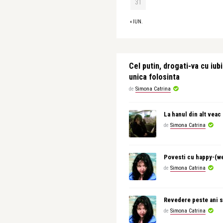
31
« IUN.
Cel putin, drogati-va cu iubi
unica folosinta
de
Simona Catrina
La hanul din alt veac
de
Simona Catrina
Povesti cu happy-(w
de
Simona Catrina
Revedere peste ani s
de
Simona Catrina