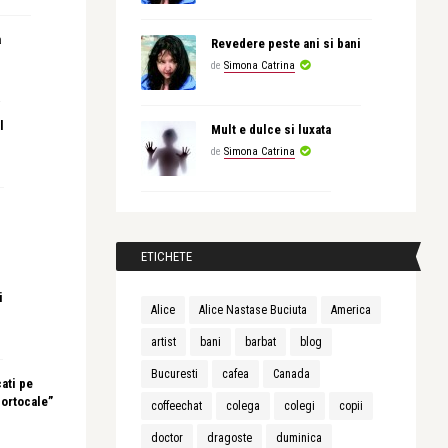
a
Revedere peste ani si bani
de
Simona Catrina
l
Mult e dulce si luxata
de
Simona Catrina
ETICHETE
i
Alice
Alice Nastase Buciuta
America
artist
bani
barbat
blog
Bucuresti
cafea
Canada
ati pe
portocale”
coffeechat
colega
colegi
copii
doctor
dragoste
duminica