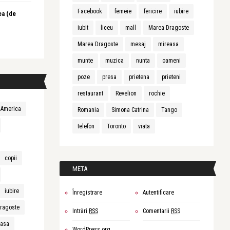
Facebook
femeie
fericire
iubire
ea (de
iubit
liceu
mall
Marea Dragoste
Marea Dragoste
mesaj
mireasa
munte
muzica
nunta
oameni
poze
presa
prietena
prieteni
restaurant
Revelion
rochie
America
Romania
Simona Catrina
Tango
telefon
Toronto
viata
copii
META
iubire
Înregistrare
Autentificare
ragoste
Intrări
RSS
Comentarii
RSS
easa
WordPress.org