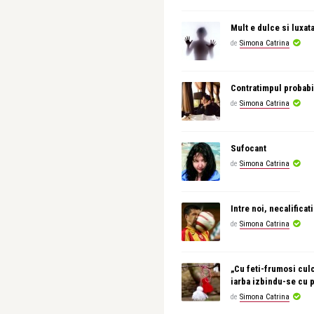
Mult e dulce si luxat
de
Simona Catrina
Contratimpul probabi
de
Simona Catrina
Sufocant
de
Simona Catrina
Intre noi, necalificati
de
Simona Catrina
„Cu feti-frumosi culc
iarba izbindu-se cu 
de
Simona Catrina