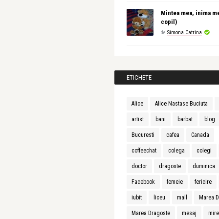
Mintea mea, inima m
copil)
de
Simona Catrina
ETICHETE
Alice
Alice Nastase Buciuta
artist
bani
barbat
blog
Bucuresti
cafea
Canada
coffeechat
colega
colegi
doctor
dragoste
duminica
Facebook
femeie
fericire
iubit
liceu
mall
Marea D
Marea Dragoste
mesaj
mir