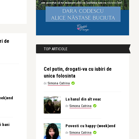
ri de
TOP ARTICOLE
Cel putin, drogati-va cu iubiri de
unica folosinta
de
Simona Catrina
eek)end
La hanul din alt veac
de
Simona Catrina
i bani
Povesti cu happy-(week)end
de
Simona Catrina