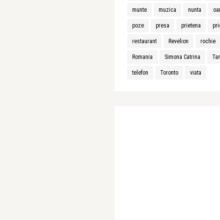
munte
muzica
nunta
oa
poze
presa
prietena
pri
restaurant
Revelion
rochie
Romania
Simona Catrina
Ta
telefon
Toronto
viata