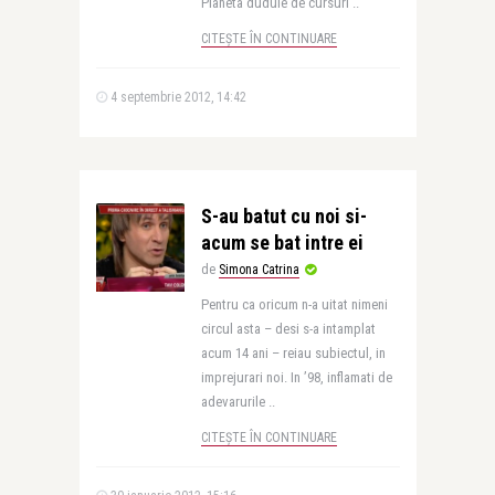
Planeta duduie de cursuri ..
CITEȘTE ÎN CONTINUARE
4 septembrie 2012, 14:42
S-au batut cu noi si-
acum se bat intre ei
de
Simona Catrina
Pentru ca oricum n-a uitat nimeni
circul asta – desi s-a intamplat
acum 14 ani – reiau subiectul, in
imprejurari noi. In ’98, inflamati de
adevarurile ..
CITEȘTE ÎN CONTINUARE