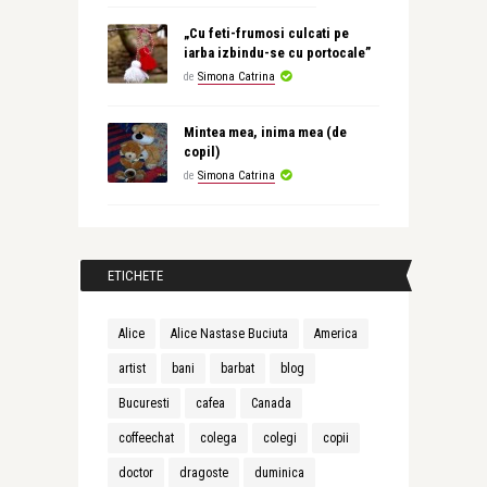
„Cu feti-frumosi culcati pe
iarba izbindu-se cu portocale”
de
Simona Catrina
Mintea mea, inima mea (de
copil)
de
Simona Catrina
ETICHETE
Alice
Alice Nastase Buciuta
America
artist
bani
barbat
blog
Bucuresti
cafea
Canada
coffeechat
colega
colegi
copii
doctor
dragoste
duminica