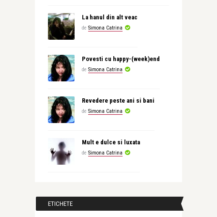
La hanul din alt veac
de
Simona Catrina
Povesti cu happy-(week)end
de
Simona Catrina
Revedere peste ani si bani
de
Simona Catrina
Mult e dulce si luxata
de
Simona Catrina
ETICHETE