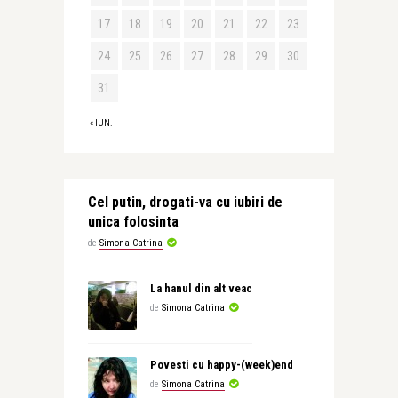
17
18
19
20
21
22
23
24
25
26
27
28
29
30
31
« IUN.
Cel putin, drogati-va cu iubiri de
unica folosinta
de
Simona Catrina
La hanul din alt veac
de
Simona Catrina
Povesti cu happy-(week)end
de
Simona Catrina