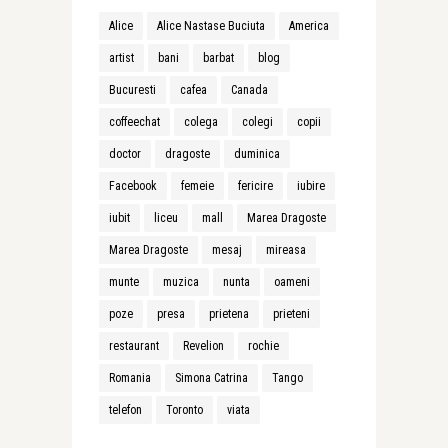
Alice
Alice Nastase Buciuta
America
artist
bani
barbat
blog
Bucuresti
cafea
Canada
coffeechat
colega
colegi
copii
doctor
dragoste
duminica
Facebook
femeie
fericire
iubire
iubit
liceu
mall
Marea Dragoste
Marea Dragoste
mesaj
mireasa
munte
muzica
nunta
oameni
poze
presa
prietena
prieteni
restaurant
Revelion
rochie
Romania
Simona Catrina
Tango
telefon
Toronto
viata