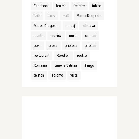
Facebook
femeie
fericire
iubire
iubit
liceu
mall
Marea Dragoste
Marea Dragoste
mesaj
mireasa
munte
muzica
nunta
oameni
poze
presa
prietena
prieteni
restaurant
Revelion
rochie
Romania
Simona Catrina
Tango
telefon
Toronto
viata